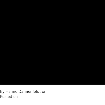
By
Hanno Dannenfeldt
on
Posted on: