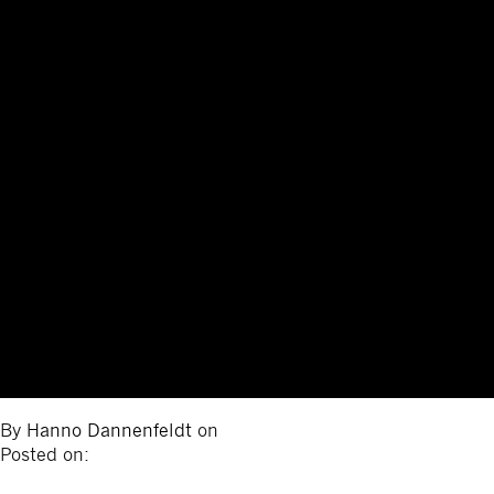
By
Hanno Dannenfeldt
on
Posted on: