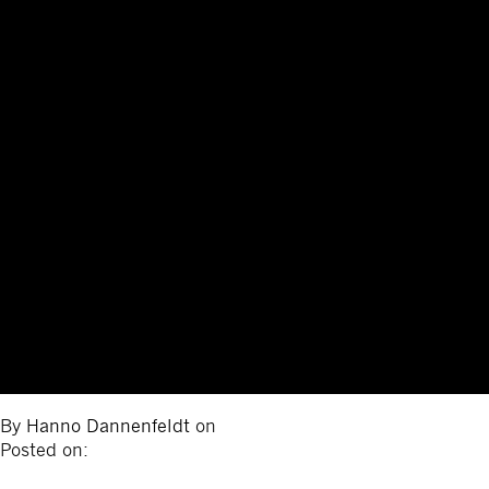
By
Hanno Dannenfeldt
on
Posted on: