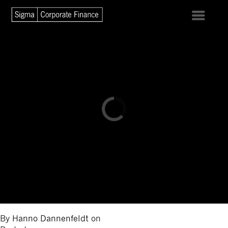
By
Hanno Dannenfeldt
on