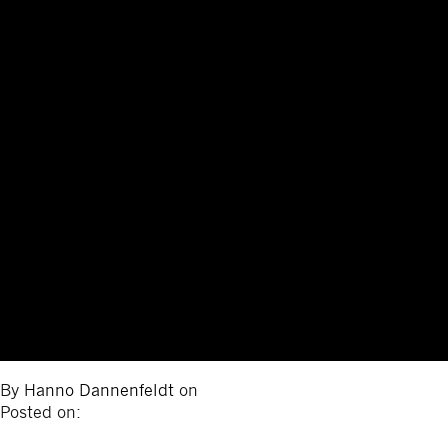
By
Hanno Dannenfeldt
on
Posted on: