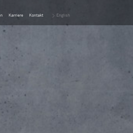
en
Karriere
Kontakt
English